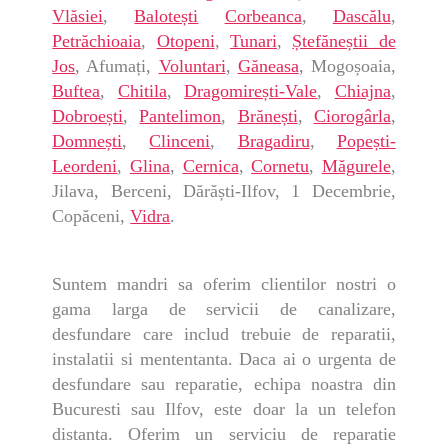
Vlăsiei
,
Balotești
Corbeanca
,
Dascălu
,
Petrăchioaia
,
Otopeni
,
Tunari
,
Ștefăneștii de
Jos
, Afumați,
Voluntari
,
Găneasa
, Mogoșoaia,
Buftea
,
Chitila
,
Dragomirești-Vale
,
Chiajna
,
Dobroești
,
Pantelimon
,
Brănești
,
Ciorogârla
,
Domnești
,
Clinceni
,
Bragadiru
,
Popești-
Leordeni
,
Glina
,
Cernica
,
Cornetu
,
Măgurele
,
Jilava, Berceni, Dărăști-Ilfov, 1 Decembrie,
Copăceni,
Vidra
.
Suntem mandri sa oferim clientilor nostri o
gama larga de servicii de canalizare,
desfundare care includ trebuie de reparatii,
instalatii si mententanta. Daca ai o urgenta de
desfundare sau reparatie, echipa noastra din
Bucuresti sau Ilfov, este doar la un telefon
distanta. Oferim un serviciu de reparatie