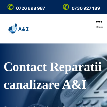
✆
✆
0726 998 987
0730 927 189
Meniu
Reparatii
canalizare
Contact Reparatii
canalizare A&I