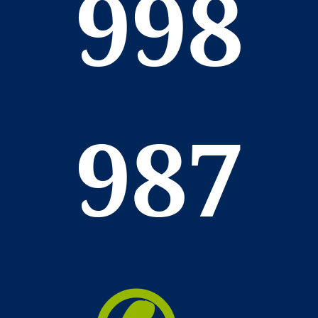
998
987