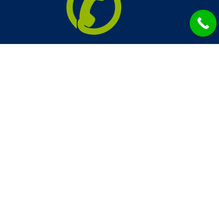
✆
0730